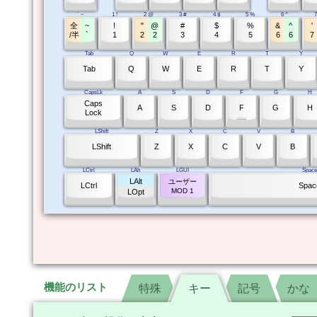
` ~
1 !
2 @
3 #
4 $
5 %
6 ^
7
全
~
!
"
@
#
$
%
&
^
'
/半
`
1
2
2
3
4
5
6
6
7
Tab
Q
W
E
R
T
Y
Tab
Q
W
E
R
T
Y
CapsLk
A
S
D
F
G
H
Caps
A
S
D
F
G
H
Lock
LShift
Z
X
C
V
B
LShift
Z
X
C
V
B
LCtrl
LAlt
LGUI
Space
LAlt
ユーザー
LCtrl
Spac
MOD 1
LOpt
機能のリスト
特殊
特殊
キー
キー
記号
記号
かな
かな