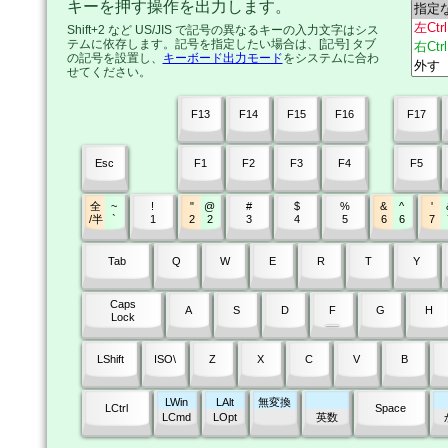
キーを押す操作を出力します。
Shift+2 など US/JIS で記号の異なるキーの入力文字はシス
テムに依存します。記号を指定したい場合は、[記号] タブ
の記号を設置し、
キーボード出力モード
をシステムに合わ
せてください。
F13
F14
F15
F16
F17
Esc
F1
F2
F3
F4
F5
全
~
!
"
@
#
$
%
&
^
'
/半
`
1
2
2
3
4
5
6
6
7
Tab
Q
W
E
R
T
Y
Caps
A
S
D
F
G
H
Lock
LShift
ISO\
Z
X
C
V
B
LWin
LAlt
無変換
LCtrl
Space
LCmd
LOpt
英数