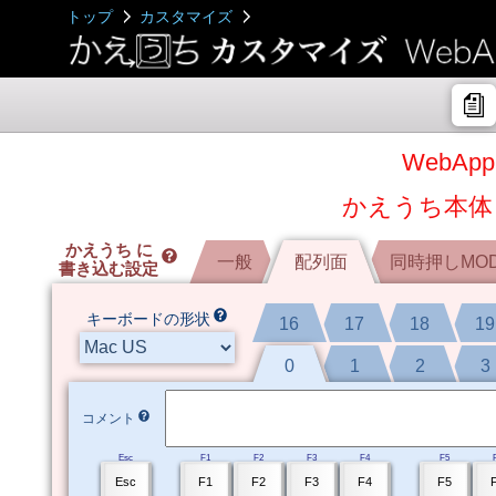
トップ
カスタマイズ
WebA
かえうち本体
かえうち に
一般
一般
配列面
配列面
同時押しMO
同時押しMO
書き込む設定
キーボードの形状
16
16
17
17
18
18
19
19
0
0
1
1
2
2
3
3
コメント
Esc
F1
F2
F3
F4
F5
Esc
F1
F2
F3
F4
F5