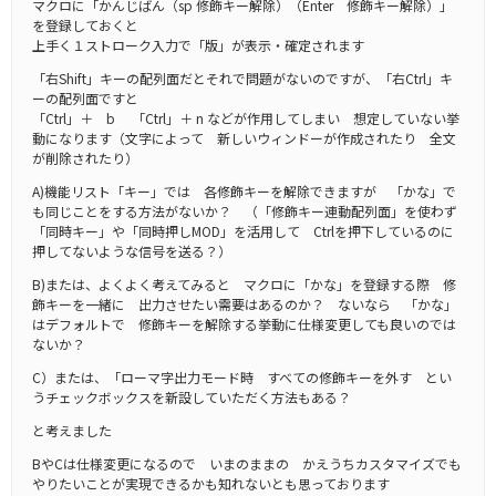
マクロに「かんじばん（sp 修飾キー解除）（Enter 修飾キー解除）」
を登録しておくと
上手く１ストローク入力で「版」が表示・確定されます
「右Shift」キーの配列面だとそれで問題がないのですが、「右Ctrl」キ
ーの配列面ですと
「Ctrl」＋ b 「Ctrl」＋ n などが作用してしまい 想定していない挙
動になります（文字によって 新しいウィンドーが作成されたり 全文
が削除されたり）
A)機能リスト「キー」では 各修飾キーを解除できますが 「かな」で
も同じことをする方法がないか？ （「修飾キー連動配列面」を使わず
「同時キー」や「同時押しMOD」を活用して Ctrlを押下しているのに
押してないような信号を送る？）
B)または、よくよく考えてみると マクロに「かな」を登録する際 修
飾キーを一緒に 出力させたい需要はあるのか？ ないなら 「かな」
はデフォルトで 修飾キーを解除する挙動に仕様変更しても良いのでは
ないか？
C）または、「ローマ字出力モード時 すべての修飾キーを外す とい
うチェックボックスを新設していただく方法もある？
と考えました
BやCは仕様変更になるので いまのままの かえうちカスタマイズでも
やりたいことが実現できるかも知れないとも思っております