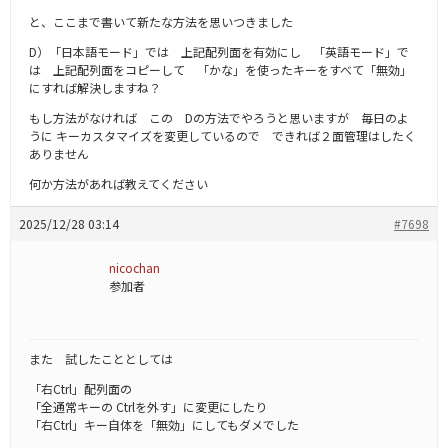
と、ここまで書いて新たな方法を思いつきました
D）「日本語モード」では 上記配列面を有効にし 「英語モード」で
は 上記配列面をコピーして 「かな」を使ったキーをすべて「無効」
にすれば解決しますね？
もし方法がなければ この Dの方法でやろうと思いますが 毎日のよ
うに キーカスタマイズを変更しているので できれば２面管理はしたく
ありません
何か方法があれば教えてください
2025/12/28 03:14
#7698
nicochan
参加者
また 試したこととしては
「右Ctrl」配列面の
「全通常キーの Ctrlを外す」に変更にしたり
「右Ctrl」キー自体を「無効」にしてもダメでした