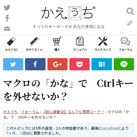
コ
Twitter
検
ン
索:
Facebook
テ
すべてのキーボードが あなた専用になる
ン
問
い
ツ
合
へ
わ
かえうち2
おやうちくん
購入
マニュアル
カスタマイズ
フォーラム
ス
せ
キ
フ
ッ
ォ
ー
プ
マクロの「かな」で Ctrlキー
ム
を外せないか？
かえうち
›
フォーラム
›
【初心者歓迎】なんでも質問コーナー
›
マクロの「か
な」で Ctrlキーを外せないか？
このトピックには5件の返信、2人の参加者があり、最後に
nicochan
により
7ヶ月、 1週前
に更新されました。