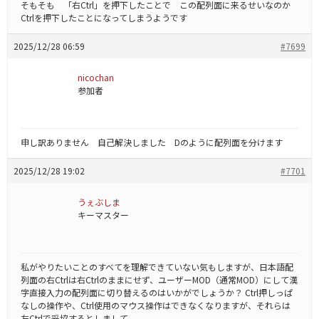
そもそも 「右Ctrl」を押下したことで この配列面に来るせいなのか
Ctrlを押下したことになってしまうようです
2025/12/28 06:59
#7699
nicochan
参加者
申し訳ありません 自己解決しました Dのように配列面を分けます
2025/12/28 19:02
#7701
うぇぶしま
キーマスター
私がやりたいことのすべてを理解できていない気もしますが、日本語配
列面の右Ctrlは右Ctrlのままにせず、ユーザーMOD（通常MOD）にして漢
字直接入力の配列面に切り替えるのはいかがでしょうか？ Ctrl押しっぱ
なしの操作や、Ctrl使用のマウス操作はできなくなりますが、それらは
左Ctrlで妥協するとしまして。