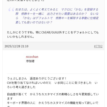
B)または、よくよく考えてみると マクロに「かな」を登録する
際 修飾キーを一緒に 出力させたい需要はあるのか？ ないな
ら 「かな」はデフォルトで 修飾キーを解除する挙動に仕様変
更しても良いのではないか？
たしかにそうですね。特にCtrl/Alt/GUIは外すことをデフォルトにしても
いいかもしれません。
2025/12/28 21:10
#7702
nicochan
参加者
うぇぶしまさん 返信ありがとうございます！
Ctrlを割り当てなければいいのだと いま同じことに気づきました い
ろいろ考え過ぎました
自由度が高くて かえうちカスタマイズの素晴らしさを今更実感してい
ます
キーボード界隈の人に かえうちカスタマイズの機能を知って欲しいで
す