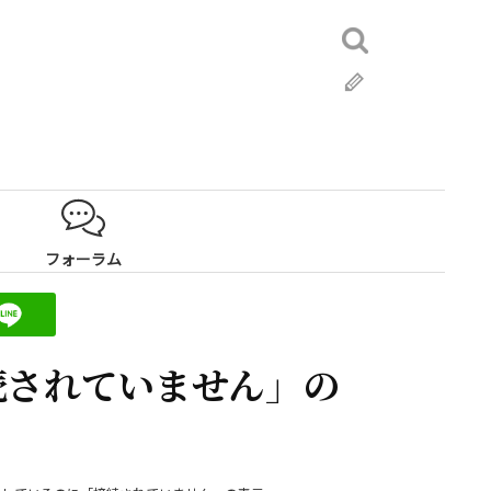
検
索:
ブ
ロ
グ
フォーラム
続されていません」の