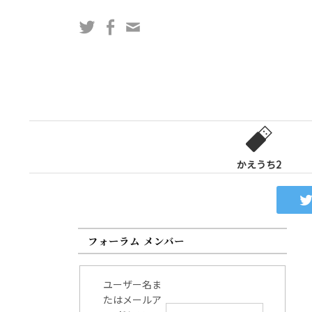
コ
Twitter
Facebook
問
ン
い
テ
合
ン
わ
ツ
せ
へ
フ
ス
ォ
キ
ー
ッ
かえうち2
ム
プ
フォーラム メンバー
ユーザー名ま
たはメールア