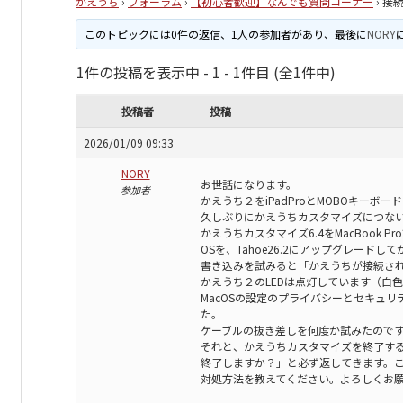
かえうち
›
フォーラム
›
【初心者歓迎】なんでも質問コーナー
›
接
このトピックには0件の返信、1人の参加者があり、最後に
NORY
1件の投稿を表示中 - 1 - 1件目 (全1件中)
投稿者
投稿
2026/01/09 09:33
NORY
お世話になります。
参加者
かえうち２をiPadProとMOBOキーボ
久しぶりにかえうちカスタマイズにつな
かえうちカスタマイズ6.4をMacBook P
OSを、Tahoe26.2にアップグレード
書き込みを試みると「かえうちが接続さ
かえうち２のLEDは点灯しています（白
MacOSの設定のプライバシーとセキュ
た。
ケーブルの抜き差しを何度か試みたので
それと、かえうちカスタマイズを終了す
終了しますか？」と必ず返してきます。
対処方法を教えてください。よろしくお