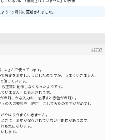
続しているのに「接続されていません」の表示
により
7ヶ月前
に更新されました。
#7737
ードにはさんで使っています。
いで設定を変更しようとしたのですが、うまくいきません。
roで使っています。
してから正常に動作しなくなったようです。
れていません」と表示されます。
色が点灯、かな入力キーを押すと赤色が点灯）。
リティの入力監視を「許可」にしてみたのですがだめでし
すがやはりうまくいきません。
るときに「変更が保存されていない可能性があります。
これも気になります。
願いします。