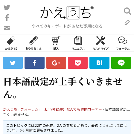
コ
Twitter
検
ン
索:
Facebook
テ
すべてのキーボードが あなた専用になる
ン
問
い
ツ
合
へ
わ
かえうち2
おやうちくん
購入
マニュアル
カスタマイズ
フォーラム
ス
せ
キ
フ
ッ
ォ
ー
プ
日本語設定が上手くいきませ
ム
ん。
かえうち
›
フォーラム
›
【初心者歓迎】なんでも質問コーナー
›
日本語設定が上
手くいきません。
このトピックには22件の返信、2人の参加者があり、最後に
うぇぶしま
によ
り
5年、 6ヶ月前
に更新されました。