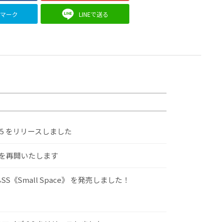
クマーク
LINEで送る
.5 をリリースしました
けを再開いたします
S《Small Space》 を発売しました！