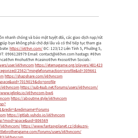
ôn nhanh chóng và bảo mật tuyệt đối, các giao dịch nạp/rút
 giúp bạn không phải chờ đợi lâu và có thể tiếp tục tham gia
bsite:
https://ii69vn.com/
ĐC: 123/12 Liên Tỉnh 5, Phường 5,
SĐT: 0906128979 Email: contact@ii69vn.com hastags: #69vn
nca69vn #nohu69vn #casino69vn #xoso69vn Socials :
ers/user/ii69vncom
https://eternagame.org/players/481423
ategorized/2562/?mingleforumaction=profile&id=309661
com
https://shapshare.com/ii69vncom
space&uid=7019019&do=profile
e/ii69vncom
https://sub4sub.net/forums/users/ii69vncom/
//www.iglinks.io/ii69vncom-bw6
9vncom
https://aboutme.style/ii69vncom
asp?
1&redir=&redirname=Forums
ncom
https://gitlab.vuhdo.io/ii69vncom
php?mod=space&uid=806569
s/ii69vncom/
https://www.fantasyplanet.cz/diskuzni-
attlebrothersgame.com/forums/users/ii69vncom/
483/ii69vncom