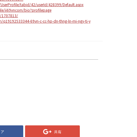
erProfile/tabid/42/userId/428399/Default.aspx
ile/ii69vncom/bio?profilepage
m/1707813/
/q19192533344-69vn-c-cc-hp-dn-thng-ln-mi-ngy-ti-y
ェア
共有