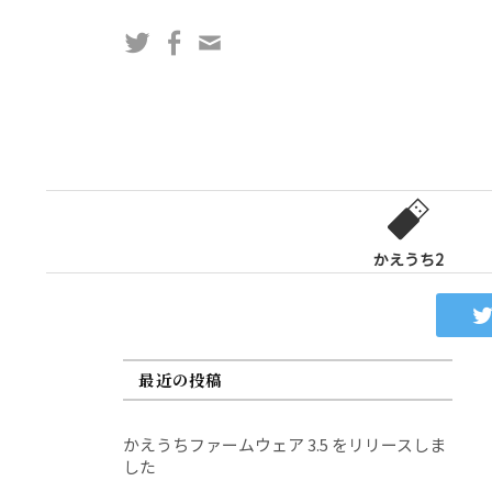
コ
Twitter
Facebook
問
ン
い
テ
合
ン
わ
ツ
せ
へ
フ
ス
ォ
キ
ー
ッ
かえうち2
ム
プ
最近の投稿
かえうちファームウェア 3.5 をリリースしま
した