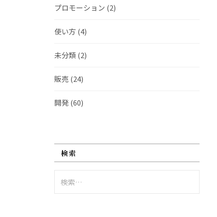
プロモーション
(2)
使い方
(4)
未分類
(2)
販売
(24)
開発
(60)
検索
検
索: