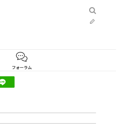
検
索:
ブ
ロ
グ
フォーラム