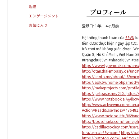
返信
プロフィール
エンゲージメント
お気に入り
登録日: 1年、 4ヶ月前
Hệ thống thanh toán của
69VN
lu
tiền được thực hiện ngay lập tức,
trò chơi mà không gián đoạn. We
Quận 8, Hồ Chí Minh, Việt Nam 
#trangchu69vn #nhacai69vn #ba
https://www.typemock.com/answ
http://dtan.thaiembassy.de/unc
https://linqto.me/about/ii69vn
https://apk.tw/home.php?mod=
https://makeprojects.com/profil
https://justpaste.me/2L0J
https:
https://www.notebook.ai/@ii6
http://www.activewin.com/user.
Action=Read&UserIndex=476481
https://www.metooo.it/u/ii69v
http://bbs.sdhuifa.com/home.
https://cadillacsociety.com/user
fora/users/ii69vncom/
https://b
https://batotoo.com/user/2592