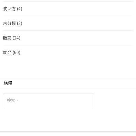
使い方
(4)
未分類
(2)
販売
(24)
開発
(60)
検索
検
索: