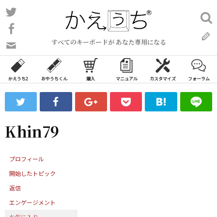
コ
Twitter
検
ン
索:
Facebook
テ
すべてのキーボードが あなた専用になる
ン
問
い
ツ
合
へ
わ
かえうち2
おやうちくん
購入
マニュアル
カスタマイズ
フォーラム
ス
せ
キ
フ
ッ
ォ
ー
プ
Khin79
ム
プロフィール
開始したトピック
返信
エンゲージメント
お気に入り