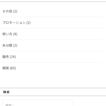
その他
(2)
プロモーション
(2)
使い方
(4)
未分類
(2)
販売
(24)
開発
(60)
検索
検