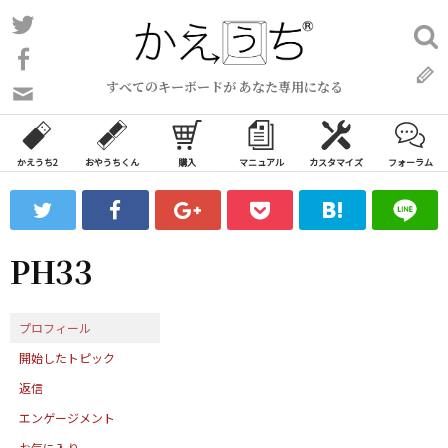
コ
Twitter
検
ン
索:
Facebook
テ
すべてのキーボードが あなた専用になる
ン
問
い
ツ
合
へ
わ
かえうち2
おやうちくん
購入
マニュアル
カスタマイズ
フォーラム
ス
せ
キ
フ
ッ
ォ
ー
プ
PH33
ム
プロフィール
開始したトピック
返信
エンゲージメント
お気に入り