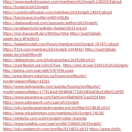
https://www.ewebdiscussion.com/members/ph33orgph.128259/#about
https://tooter.in/ph33orgph
https://congdongthugian.com/members/ph33orgph.14503/about
https://fanclove.jp/profile/ypWDyODLBe
https://destaquebrasil.com/saopaulo/author/ph33orgph/
https://smallseo.tools/website-checker/ph33.org.ph
https://md.chaospott.de/s/lK9SGu7HXw
https://pad.fablab-
siegen.de/s/4PeI2KvYz
https://leakedmodels.com/forum/members/ph33orgph.707471/about
https://f319.com/members/ph33orgph.1094943/
https://pad.fablab-
siegen.de/s/kqDFMoycM
https://skitterphoto.com/photographers/2639288/ph33
https://pad.flipdot.org/s/bjcS7Ges_
https://idol.st/user/160519/ph33orgph/
http://genina.com/user/edit/5307096.page
http://www.library.sokal.lviv.ua/forum/profile.php?
mode=viewprofile&u=18261
https://www.dailysudoku.com/sudoku/forums/profile.php?
mode=viewprofile&u=17791&sid=8940fe8772d53dfda85bc928b011bf99
https://www.equinenow.com/farm/profile69e0471ae2924.htm
https://www.udrpsearch.com/user/ph33orgph
https://jobs.landscapeindustrycareers.org/profiles/8154828-ph33
https://www.vnbadminton.com/members/ph33orgph.74138/
https://phijkchu.com/a/ph33orgph/video-channels
https://www.halaltrip.com/user/profile/338665/ph33orgph/
https://jobs.westerncity.com/profiles/8154833-ph33
https://www.chichi-