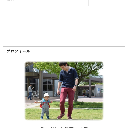
索:
プロフィール