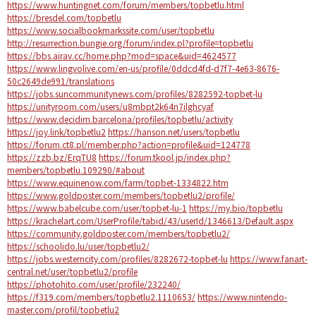
https://www.huntingnet.com/forum/members/topbetlu.html
https://bresdel.com/topbetlu
https://www.socialbookmarkssite.com/user/topbetlu
http://resurrection.bungie.org/forum/index.pl?profile=topbetlu
https://bbs.airav.cc/home.php?mod=space&uid=4624577
https://www.lingvolive.com/en-us/profile/0ddcd4fd-d7f7-4e63-8676-
50c2649de991/translations
https://jobs.suncommunitynews.com/profiles/8282592-topbet-lu
https://unityroom.com/users/u8mbpt2k64n7ilghcyaf
https://www.decidim.barcelona/profiles/topbetlu/activity
https://joy.link/topbetlu2
https://hanson.net/users/topbetlu
https://forum.ct8.pl/member.php?action=profile&uid=124778
https://zzb.bz/ErqTU8
https://forum.tkool.jp/index.php?
members/topbetlu.109290/#about
https://www.equinenow.com/farm/topbet-1334822.htm
https://www.goldposter.com/members/topbetlu2/profile/
https://www.babelcube.com/user/topbet-lu-1
https://my.bio/topbetlu
https://krachelart.com/UserProfile/tabid/43/userId/1346613/Default.aspx
https://community.goldposter.com/members/topbetlu2/
https://schoolido.lu/user/topbetlu2/
https://jobs.westerncity.com/profiles/8282672-topbet-lu
https://www.fanart-
central.net/user/topbetlu2/profile
https://photohito.com/user/profile/232240/
https://f319.com/members/topbetlu2.1110653/
https://www.nintendo-
master.com/profil/topbetlu2