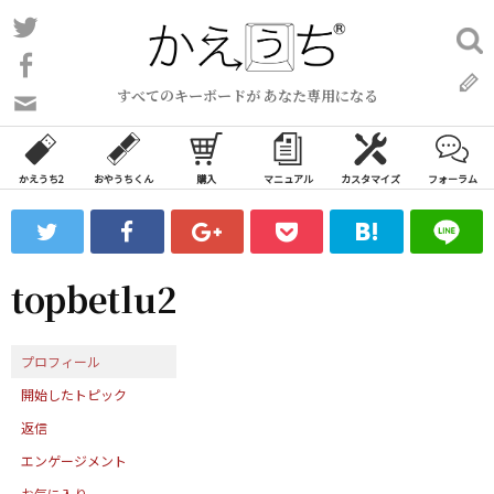
コ
Twitter
検
ン
索:
Facebook
テ
すべてのキーボードが あなた専用になる
ン
問
い
ツ
合
へ
わ
かえうち2
おやうちくん
購入
マニュアル
カスタマイズ
フォーラム
ス
せ
キ
フ
ッ
ォ
ー
プ
topbetlu2
ム
プロフィール
開始したトピック
返信
エンゲージメント
お気に入り