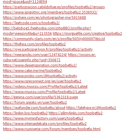
mod=space&uid=1124094
https://participacion.cabildofuer.es/profiles/topbetlu2/groups
https://www.spigotmc.org/members/topbetlu2.2536932/
https://pxhere.com/en/photographer-me/5015688
https://leetcode.com/u/topbetlu2/
http://belobog1.freehostia.com/phpBB2/profile.php?
mode=viewprofile&u=213556
https://morguefile.com/creative/topbetlu2
https://community.claris.com/en/s/profile/005Vy00000TWpJd
https://thefwa.com/profiles/topbetlu2
https://oye.participer.lyon.fr/profiles/topbetlu2/activity
https://newspicks.com/user/12474224/
https://xoops.ec-
cube.net/userinfo.php?uid=350872
https://www.designspiration.com/topbetlu2/
https://www.cake.me/me/topbetlu2
https://www.proko.com/@topbetlu2/activity
https://www.rareconnect.org/en/user/topbetlu2
https://videos.muvizu.com/Profile/topbetlu2/Latest
https://www.muvizu.com/Profile/topbetlu2/Latest
http://genina.com/user/profile/5362318.page
https://forum.aigato.vn/user/topbetlu2
https://wefunder.com/topbetlu/about
https://teletype.in/@topbetlu2
https://linkin.bio/topbetlu2
https://allmylinks.com/topbetlu2
https://www.myminifactory.com/users/topbetlu2
https://www.intensedebate.com/profiles/topbetlu2
https://www.rcuniverse.com/forum/members/topbetlu.html