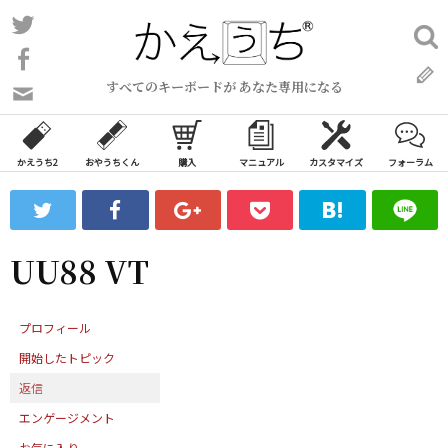
コ
Twitter
検
ン
索:
Facebook
テ
すべてのキーボードが あなた専用になる
ン
問
い
ツ
合
へ
わ
かえうち2
おやうちくん
購入
マニュアル
カスタマイズ
フォーラム
ス
せ
キ
フ
ッ
ォ
ー
プ
UU88 VT
ム
プロフィール
開始したトピック
返信
エンゲージメント
お気に入り