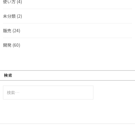
使い方
(4)
未分類
(2)
販売
(24)
開発
(60)
検索
検
索: