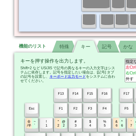
機能のリスト
特殊
特殊
キー
キー
記号
記号
かな
かな
キーを押す操作を出力します。
Shift+2 など US/JIS で記号の異なるキーの入力文字はシス
テムに依存します。記号を指定したい場合は、[記号] タブ
の記号を設置し、
キーボード出力モード
をシステムに合わ
せてください。
F13
F14
F15
F16
F17
Esc
F1
F2
F3
F4
F5
全
~
!
"
@
#
$
%
&
^
'
/半
`
1
2
2
3
4
5
6
6
7