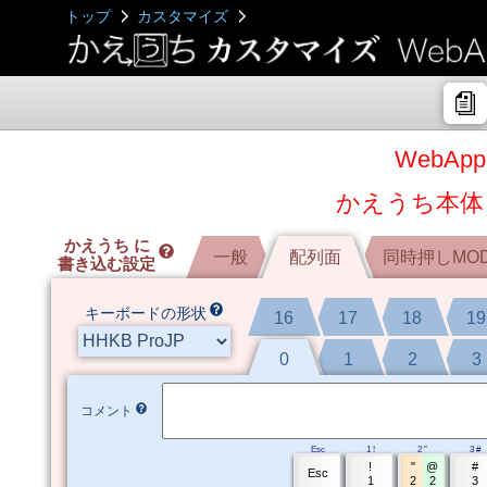
トップ
カスタマイズ
WebA
かえうち本体
かえうち に
一般
一般
配列面
配列面
同時押しMO
同時押しMO
書き込む設定
キーボードの形状
16
16
17
17
18
18
19
19
0
0
1
1
2
2
3
3
コメント
Esc
1 !
2 "
3 #
!
"
@
#
Esc
1
2
2
3