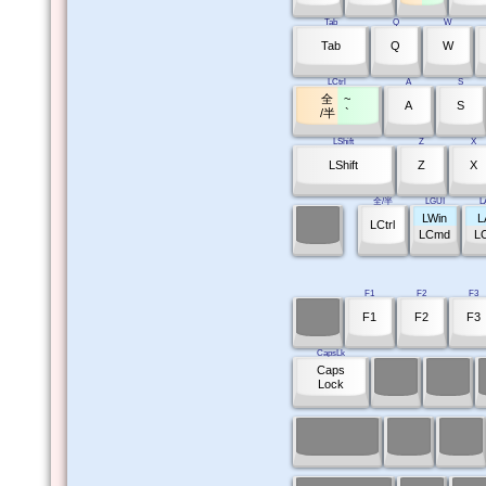
Tab
Q
W
Tab
Q
W
LCtrl
A
S
全
~
A
S
/半
`
LShift
Z
X
LShift
Z
X
全/半
LGUI
L
LWin
L
LCtrl
LCmd
L
F1
F2
F3
F1
F2
F3
CapsLk
Caps
Lock