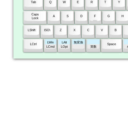
Tab
Q
W
E
R
T
Y
Caps
A
S
D
F
G
H
Lock
LShift
ISO\
Z
X
C
V
B
LWin
LAlt
無変換
LCtrl
Space
LCmd
LOpt
英数