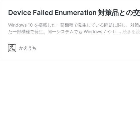
Device Failed Enumeration 対策品との
Windows 10 を搭載した一部機種で発生している問題に関し、対策
た一部機種で発生。同一システムでも Windows 7 や Li …
続きを読
かえうち