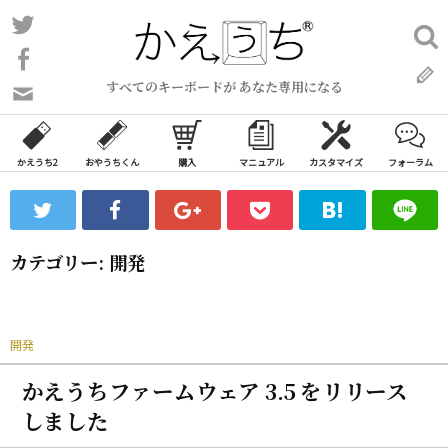
コ
Twitter
検
ン
索:
Facebook
テ
すべてのキーボードが あなた専用になる
ン
問
い
ツ
合
へ
わ
かえうち2
おやうちくん
購入
マニュアル
カスタマイズ
フォーラム
ス
せ
キ
フ
ッ
ォ
ー
プ
カテゴリー:
開発
ム
開発
かえうちファームウェア 3.5 をリリース
しました