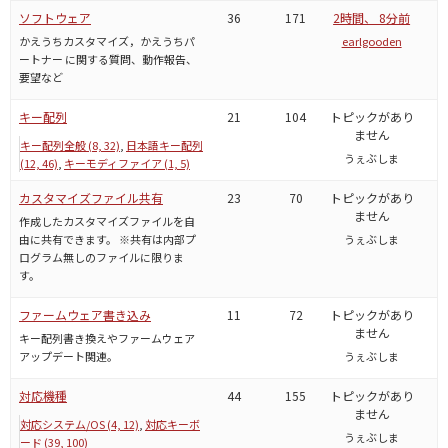
ソフトウェア
36
171
2時間、 8分前
かえうちカスタマイズ，かえうちパ
earlgooden
ートナー に関する質問、動作報告、
要望など
キー配列
21
104
トピックがあり
ません
キー配列全般 (8, 32)
日本語キー配列
うぇぶしま
(12, 46)
キーモディファイア (1, 5)
カスタマイズファイル共有
23
70
トピックがあり
ません
作成したカスタマイズファイルを自
由に共有できます。 ※共有は内部プ
うぇぶしま
ログラム無しのファイルに限りま
す。
ファームウェア書き込み
11
72
トピックがあり
ません
キー配列書き換えやファームウェア
アップデート関連。
うぇぶしま
対応機種
44
155
トピックがあり
ません
対応システム/OS (4, 12)
対応キーボ
うぇぶしま
ード (39, 100)