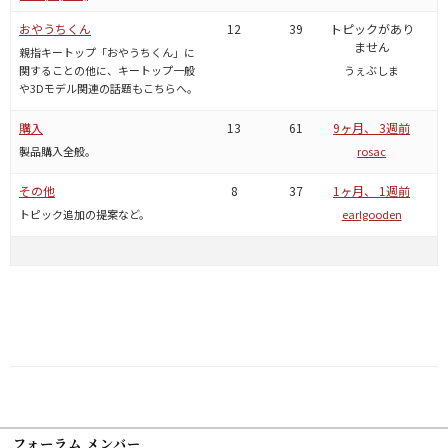
おやうちくん
12
39
トピックがあり
ません
親指キートップ「おやうちくん」に
関することの他に、キートップ一般
うぇぶしま
や3Dモデル関連の話題もこちらへ。
購入
13
61
9ヶ月、 3週前
製品購入全般。
rosac
その他
8
37
1ヶ月、 1週前
トピック追加の提案など。
earlgooden
フォーラム メンバー