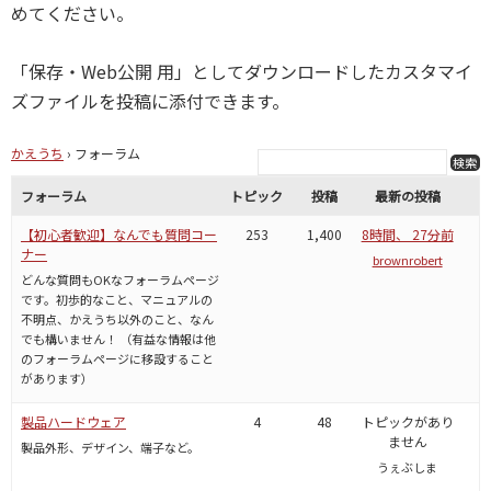
めてください。
「保存・Web公開 用」としてダウンロードしたカスタマイ
ズファイルを投稿に添付できます。
かえうち
›
フォーラム
フォーラム
トピック
投稿
最新の投稿
【初心者歓迎】なんでも質問コー
253
1,400
8時間、 27分前
ナー
brownrobert
どんな質問もOKなフォーラムページ
です。初歩的なこと、マニュアルの
不明点、かえうち以外のこと、なん
でも構いません！ （有益な情報は他
のフォーラムページに移設すること
があります）
製品ハードウェア
4
48
トピックがあり
ません
製品外形、デザイン、端子など。
うぇぶしま