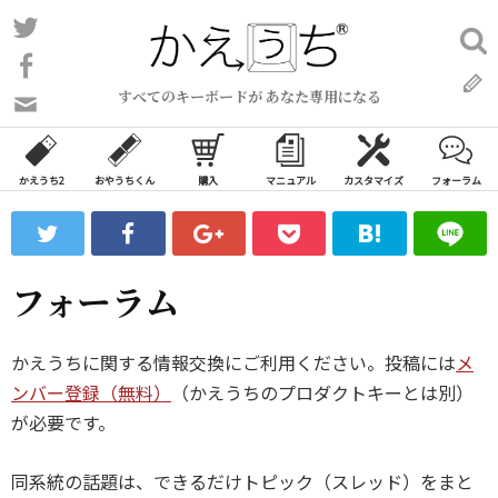
コ
Twitter
検
ン
索:
Facebook
テ
すべてのキーボードが あなた専用になる
ン
問
い
ツ
合
へ
わ
かえうち2
おやうちくん
購入
マニュアル
カスタマイズ
フォーラム
ス
せ
キ
フ
ッ
ォ
ー
プ
フォーラム
ム
かえうちに関する情報交換にご利用ください。投稿には
メ
ンバー登録（無料）
（かえうちのプロダクトキーとは別）
が必要です。
同系統の話題は、できるだけトピック（スレッド）をまと