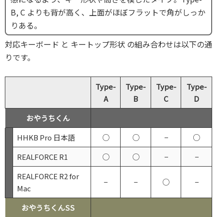
B, C よりも背が高く、上面がほぼフラットで角がしっか
りある。
対応キーボード と キートップ形状 の組み合わせは以下の通
りです。
Type-
Type-
Type-
Type-
A
B
C
D
おやうちくん
HHKB Pro 日本語
○
○
−
○
REALFORCE R1
○
○
−
−
REALFORCE R2 for
−
−
○
−
Mac
おやうちくんSS