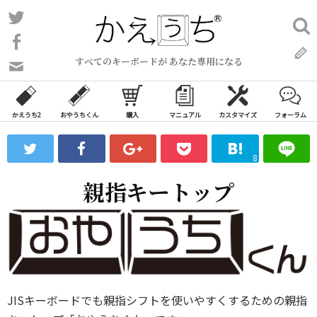
コ
Twitter
検
ン
索:
Facebook
テ
すべてのキーボードが あなた専用になる
ン
問
い
ツ
合
へ
わ
かえうち2
おやうちくん
購入
マニュアル
カスタマイズ
フォーラム
ス
せ
キ
フ
8
ッ
ォ
ー
プ
親指キートップ
ム
JISキーボードでも親指シフトを使いやすくするための親指