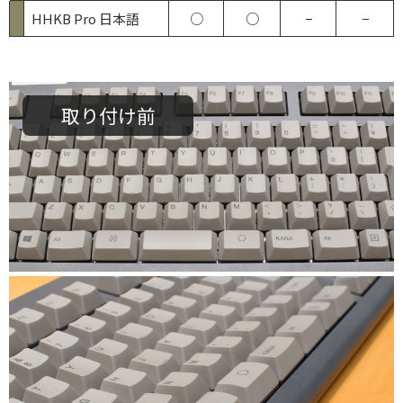
HHKB Pro 日本語
○
○
−
−
取り付け前
Type-A