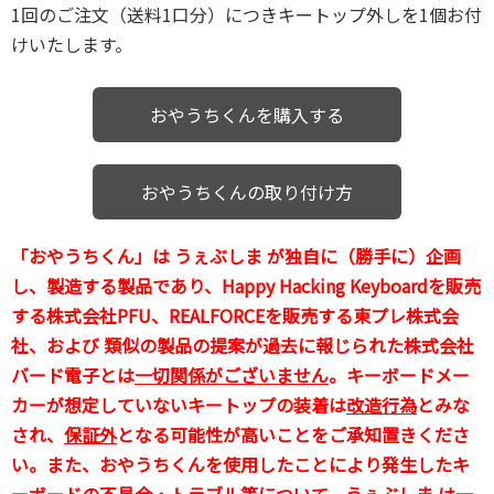
1回のご注文（送料1口分）につきキートップ外しを1個お付
けいたします。
おやうちくんを購入する
おやうちくんの取り付け方
「おやうちくん」は うぇぶしま が独自に（勝手に）企画
し、製造する製品であり、Happy Hacking Keyboardを販売
する株式会社PFU、REALFORCEを販売する東プレ株式会
社、および 類似の製品の提案が過去に報じられた株式会社
バード電子
とは
一切関係がございません
。キーボードメー
カーが想定していないキートップの装着は
改造行為
とみな
され、
保証外
となる可能性が高いことをご承知置きくださ
い。また、おやうちくんを使用したことにより発生したキ