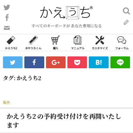
コ
Twitter
検
ン
索:
Facebook
テ
すべてのキーボードが あなた専用になる
ン
問
い
ツ
合
へ
わ
かえうち2
おやうちくん
購入
マニュアル
カスタマイズ
フォーラム
ス
せ
キ
フ
ッ
ォ
ー
プ
タグ:
かえうち2
ム
販売
かえうち2 の予約受け付けを再開いたし
ます