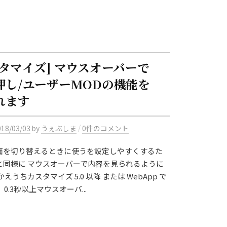
スタマイズ] マウスオーバーで
押し/ユーザーMODの機能を
れます
/
018/03/03
by
うぇぶしま
0件のコメント
面を切り替えるときに使うを設定しやすくするた
と同様に マウスオーバーで内容を見られるように
えうちカスタマイズ 5.0 以降 または WebApp で
0.3秒以上マウスオーバ...