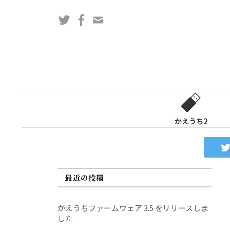
コ
Twitter
Facebook
問
ン
い
テ
合
ン
わ
ツ
せ
へ
フ
ス
ォ
キ
ー
ッ
かえうち2
ム
プ
最近の投稿
かえうちファームウェア 3.5 をリリースしま
した