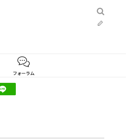
検
索:
ブ
ロ
グ
フォーラム