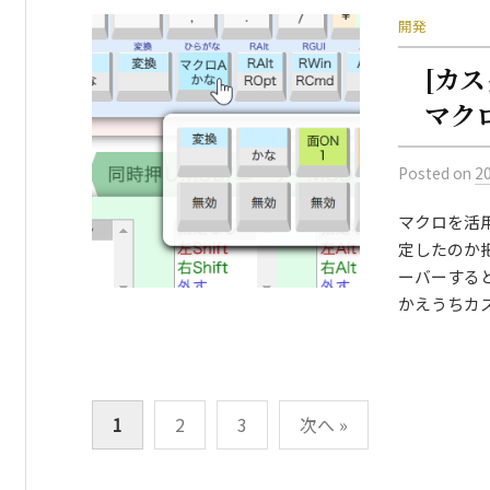
開発
[カ
マク
Posted
on
2
マクロを活
定したのか
ーバーする
かえうちカスタ
投
1
2
3
次へ »
稿
の