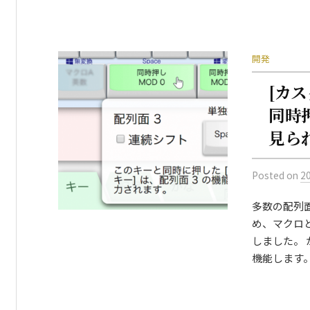
開発
[カ
同時
見ら
Posted
on
2
多数の配列
め、マクロ
しました。 か
機能します。 