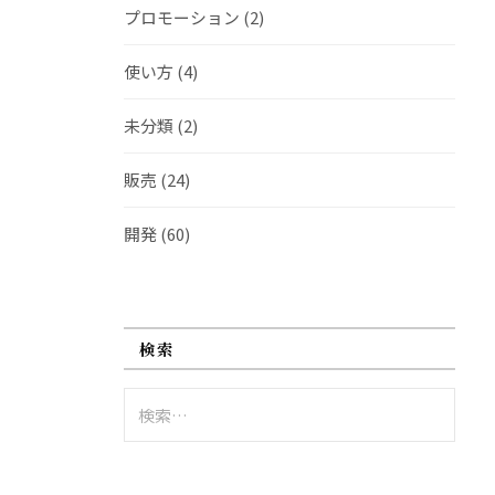
プロモーション
(2)
使い方
(4)
未分類
(2)
販売
(24)
開発
(60)
検索
検
索: