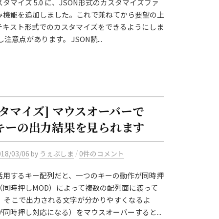
タマイズ 5.0 に、JSON形式のカスタマイズファ
み機能を追加しました。これで兼ねてから要望の上
テキスト形式でのカスタマイズをできるようにしま
注意点があります。 JSON読...
スタマイズ] マウスオーバーで
キーの出力結果を見られます
/
018/03/06
by
うぇぶしま
0件のコメント
活用するキー配列だと、一つのキーの動作が同時押
（同時押しMOD）によって複数の配列面に渡って
。 そこで出力される文字が分かりやすくなるよ
同時押し対応になる）をマウスオーバーすると...