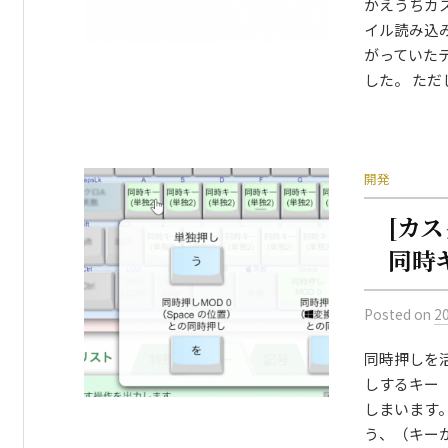
かえうちカス
イル読み込
がっていた
した。 ただし
開発
[カ
同時
Posted
on
2
同時押しを
しするキー
しまいます
う、（キーが