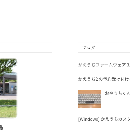
ペ
ー
ジ
送
り
ブログ
かえうちファームウェア 3
かえうち2 の予約受け付
おやうちくんS
[Windows] かえうちカ
島