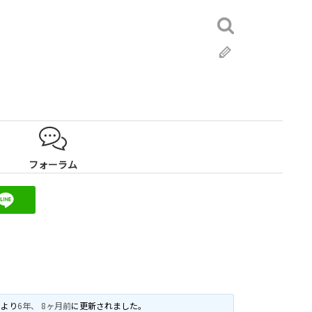
検
索:
ブ
ロ
グ
フォーラム
により
6年、 8ヶ月前
に更新されました。