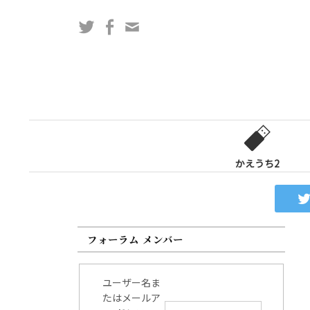
コ
Twitter
Facebook
問
ン
い
テ
合
ン
わ
ツ
せ
へ
フ
ス
ォ
キ
ー
ッ
かえうち2
ム
プ
フォーラム メンバー
ユーザー名ま
たはメールア