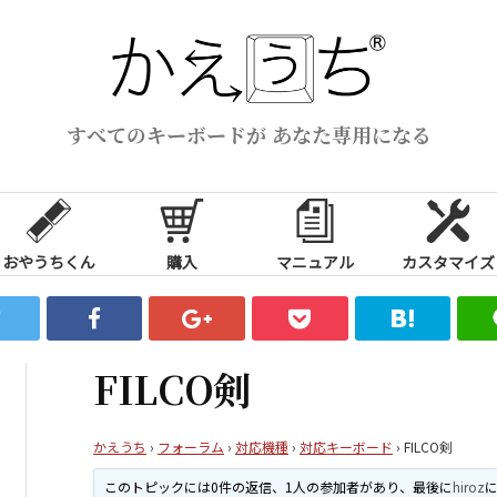
すべてのキーボードが あなた専用になる
おやうちくん
購入
マニュアル
カスタマイズ
FILCO剣
かえうち
›
フォーラム
›
対応機種
›
対応キーボード
›
FILCO剣
このトピックには0件の返信、1人の参加者があり、最後に
hiroz