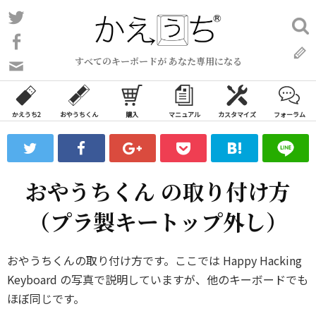
コ
Twitter
検
ン
索:
Facebook
テ
すべてのキーボードが あなた専用になる
ン
問
い
ツ
合
へ
わ
かえうち2
おやうちくん
購入
マニュアル
カスタマイズ
フォーラム
ス
せ
キ
フ
ッ
ォ
ー
プ
おやうちくん の取り付け方
ム
（プラ製キートップ外し）
おやうちくんの取り付け方です。ここでは Happy Hacking
Keyboard の写真で説明していますが、他のキーボードでも
ほぼ同じです。