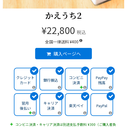
かえうち2
¥22,800
税込
全国一律送料 ¥400
購入ページへ
クレジット
コンビニ
PayPay
銀行振込
カード
決済
残高
翌月
キャリア
楽天ペイ
PayPal
後払い
決済
コンビニ決済・キャリア決済は別途支払手数料 ¥300（ご購入者負