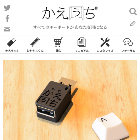
コ
Twitter
検
ン
索:
Facebook
テ
すべてのキーボードが あなた専用になる
ン
問
い
ツ
合
へ
わ
かえうち2
おやうちくん
購入
マニュアル
カスタマイズ
フォーラム
ス
せ
キ
フ
ッ
ォ
ー
プ
ム