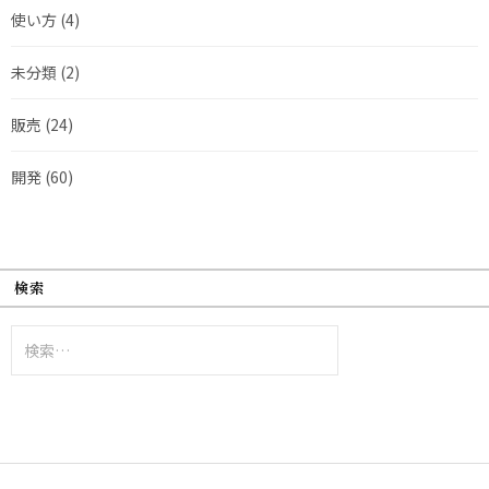
使い方
(4)
未分類
(2)
販売
(24)
開発
(60)
検索
検
索: