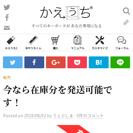
コ
Twitter
検
ン
索:
Facebook
テ
すべてのキーボードが あなた専用になる
ン
問
い
ツ
合
へ
わ
かえうち2
おやうちくん
購入
マニュアル
カスタマイズ
フォーラム
ス
せ
キ
フ
ッ
ォ
ー
プ
販売
ム
今なら在庫分を発送可能で
す！
/
Posted
on
2018/08/02
by
うぇぶしま
0件のコメント