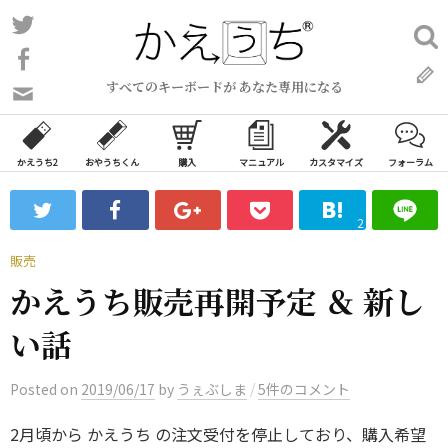
コ
Twitter
検
ン
索:
Facebook
テ
すべてのキーボードが あなた専用になる
ン
問
い
ツ
合
へ
わ
かえうち2
おやうちくん
購入
マニュアル
カスタマイズ
フォーラム
ス
せ
キ
フ
2
ッ
ォ
ー
プ
販売
ム
かえうち販売再開予定 ＆ 新し
い話
/
Posted
on
2019/06/17
by
うぇぶしま
5件のコメント
2月頃から かえうち の注文受付を停止しており、購入希望