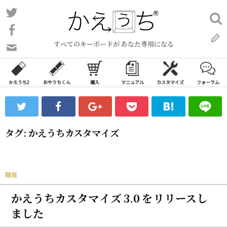
コ
Twitter
検
ン
索:
Facebook
テ
すべてのキーボードが あなた専用になる
ン
問
い
ツ
合
へ
わ
かえうち2
おやうちくん
購入
マニュアル
カスタマイズ
フォーラム
ス
せ
キ
フ
ッ
ォ
ー
プ
タグ:
かえうちカスタマイズ
ム
開発
かえうちカスタマイズ 3.0 をリリースし
ました