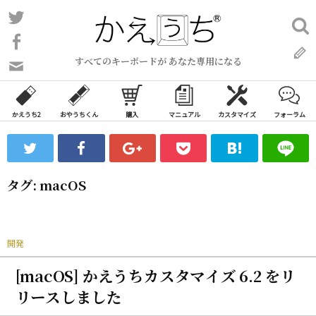
コ
Twitter
検
ン
索:
Facebook
テ
すべてのキーボードが あなた専用になる
ン
問
い
ツ
合
へ
わ
かえうち2
おやうちくん
購入
マニュアル
カスタマイズ
フォーラム
ス
せ
キ
フ
ッ
ォ
ー
プ
タグ:
macOS
ム
開発
[macOS] かえうちカスタマイズ 6.2 をリ
リースしました