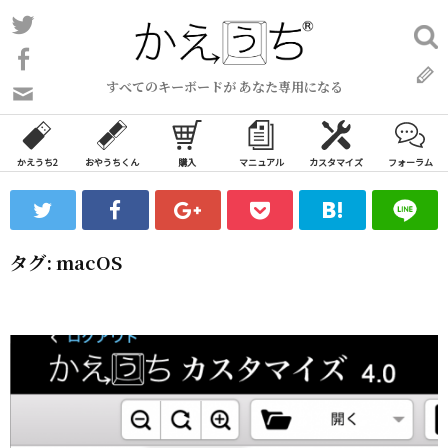
コ
Twitter
検
ン
索:
Facebook
テ
すべてのキーボードが あなた専用になる
ン
問
い
ツ
合
へ
わ
かえうち2
おやうちくん
購入
マニュアル
カスタマイズ
フォーラム
ス
せ
キ
フ
ッ
ォ
ー
プ
タグ:
macOS
ム