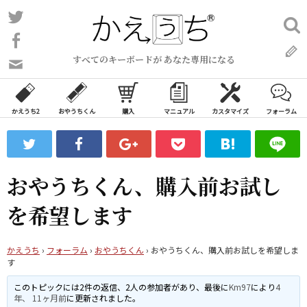
コ
Twitter
検
ン
索:
Facebook
テ
すべてのキーボードが あなた専用になる
ン
問
い
ツ
合
へ
わ
かえうち2
おやうちくん
購入
マニュアル
カスタマイズ
フォーラム
ス
せ
キ
フ
ッ
ォ
ー
プ
おやうちくん、購入前お試し
ム
を希望します
かえうち
›
フォーラム
›
おやうちくん
›
おやうちくん、購入前お試しを希望しま
す
このトピックには2件の返信、2人の参加者があり、最後に
Km97
により
4
年、 11ヶ月前
に更新されました。