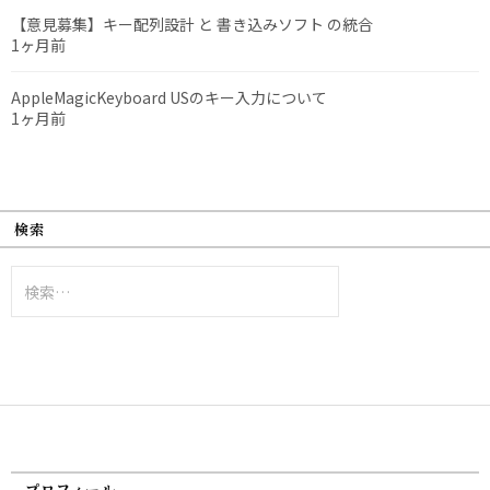
【意見募集】キー配列設計 と 書き込みソフト の統合
1ヶ月前
AppleMagicKeyboard USのキー入力について
1ヶ月前
検索
検
索:
プロフィール