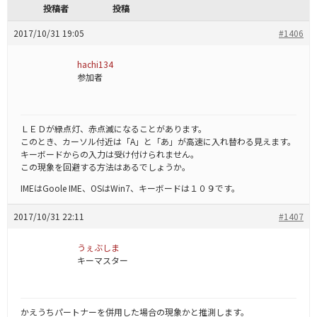
投稿者
投稿
2017/10/31 19:05
#1406
hachi134
参加者
ＬＥＤが緑点灯、赤点滅になることがあります。
このとき、カーソル付近は「A」と「あ」が高速に入れ替わる見えます。
キーボードからの入力は受け付けられません。
この現象を回避する方法はあるでしょうか。
IMEはGoole IME、OSはWin7、キーボードは１０９です。
2017/10/31 22:11
#1407
うぇぶしま
キーマスター
​かえうちパートナーを併用した場合の現象かと推測します。