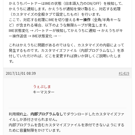
かえうちパートナーはIMEの状態（日本語入力のON/OFF）を検知して、
かえうちに通知します。かえうちが通知を受け取ると、対応する処理
（カスタマイズの全般タブで設定したもの）を行います。
ここで、対応する処理にIMEを切り替える
キー操作
（全角/半角キーな
ど）が含まれる場合、以下のような無限ループが発生します。
IME状態変化 → パートナーが検知してかえうちに通知 → かえうちがキ
ー操作送信 → IME状態変化 → …
これはかえうちに問題があるのではなく、カスタマイズの内容によって
発生するものです。カスタマイズファイル（内部プログラムなし）を添
付していただければ、どこを変更すれば良いか詳しくご説明いたしま
す。
2017/11/01 08:39
#1419
うぇぶしま
キーマスター
利用規約上、
内部プログラムなし
でダウンロードしたカスタマイズファ
イルしか添付させられません。
内部プログラムを含むカスタマイズファイルを添付できないようにする
ために容量制限をかけています。