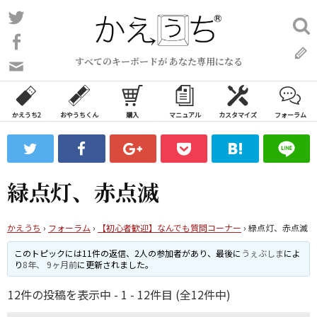
コ
Twitter
検
ン
索:
Facebook
テ
すべてのキーボードが あなた専用になる
ン
問
い
ツ
合
へ
わ
かえうち2
おやうちくん
購入
マニュアル
カスタマイズ
フォーラム
ス
せ
キ
フ
ッ
ォ
ー
プ
緑点灯、赤点滅
ム
かえうち
›
フォーラム
›
【初心者歓迎】なんでも質問コーナー
›
緑点灯、赤点滅
このトピックには11件の返信、2人の参加者があり、最後に
うぇぶしま
によ
り
8年、 9ヶ月前
に更新されました。
12件の投稿を表示中 - 1 - 12件目 (全12件中)