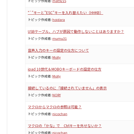
トピック作成者:
mat9215
“`”キーと”ESC”キーを入れ替えたい（HHKB）
トピック作成者:
hoidara
USBケーブル、ハブが原因で動作しないことはありますか？
トピック作成者:
mumu31
音声入力のキーの設定の仕方について
トピック作成者:
Molly
ipad 10世代＆MOBOキーボードの設定の仕方
トピック作成者:
Molly
接続しているのに「接続されていません」の表示
トピック作成者:
NORY
マクロからマクロの参照は可能？
トピック作成者:
nicochan
マクロの「かな」で Ctrlキーを外せないか？
トピック作成者:
nicochan