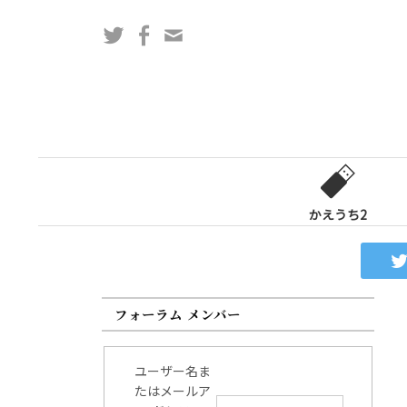
コ
Twitter
Facebook
問
ン
い
テ
合
ン
わ
ツ
せ
へ
フ
ス
ォ
キ
ー
ッ
かえうち2
ム
プ
フォーラム メンバー
ユーザー名ま
たはメールア