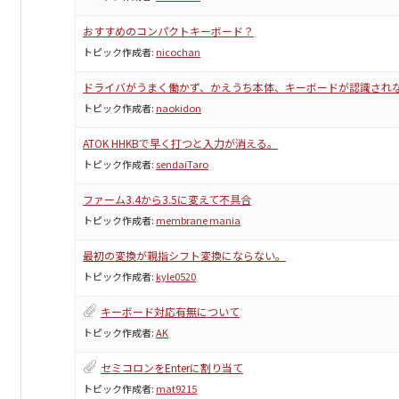
おすすめのコンパクトキーボード？
トピック作成者:
nicochan
ドライバがうまく働かず、かえうち本体、キーボードが認識され
トピック作成者:
naokidon
ATOK HHKBで早く打つと入力が消える。
トピック作成者:
sendaiTaro
ファーム3.4から3.5に変えて不具合
トピック作成者:
membrane mania
最初の変換が親指シフト変換にならない。
トピック作成者:
kyle0520
キーボード対応有無について
トピック作成者:
AK
セミコロンをEnterに割り当て
トピック作成者:
mat9215