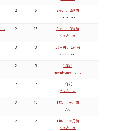
2
5
7ヶ月、 2週前
nicochan
ない
2
15
9ヶ月、 3週前
うぇぶしま
3
3
10ヶ月、 1週前
sendaiTaro
2
5
1年前
membrane mania
2
2
1年前
うぇぶしま
2
12
1年、 2ヶ月前
AK
2
2
1年、 3ヶ月前
うぇぶしま