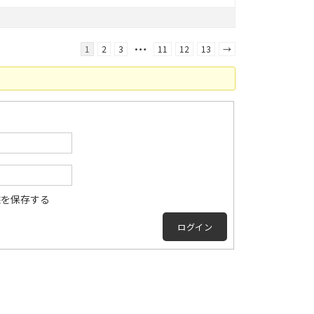
…
1
2
3
11
12
13
→
態を保存する
ログイン