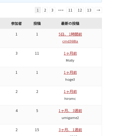
…
1
2
3
11
12
13
→
参加者
投稿
最新の投稿
1
1
5日、 1時間前
cmd368la
3
11
1ヶ月前
Molly
1
1
1ヶ月前
hoge3
2
2
1ヶ月前
hiromc
4
5
1ヶ月、 3週前
umigame2
2
15
3ヶ月、 1週前