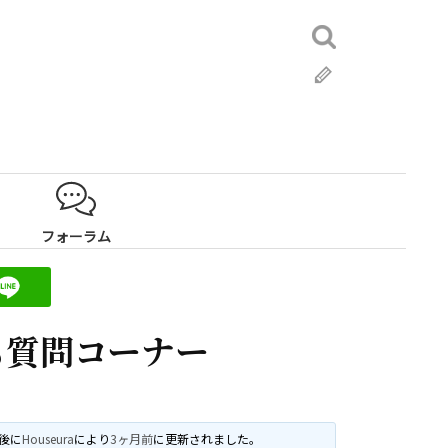
検
索:
ブ
ロ
グ
フォーラム
も質問コーナー
最後に
Houseura
により
3ヶ月前
に更新されました。