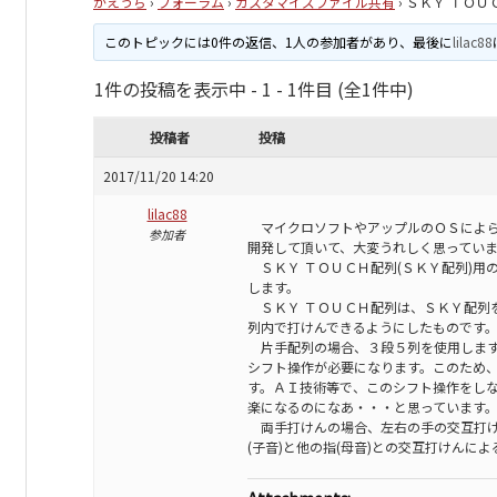
かえうち
›
フォーラム
›
カスタマイズファイル共有
›
ＳＫＹ ＴＯＵ
このトピックには0件の返信、1人の参加者があり、最後に
lilac88
1件の投稿を表示中 - 1 - 1件目 (全1件中)
投稿者
投稿
2017/11/20 14:20
lilac88
マイクロソフトやアップルのＯＳによら
参加者
開発して頂いて、大変うれしく思ってい
ＳＫＹ ＴＯＵＣＨ配列(ＳＫＹ配列)用
します。
ＳＫＹ ＴＯＵＣＨ配列は、ＳＫＹ配列を
列内で打けんできるようにしたものです
片手配列の場合、３段５列を使用します
シフト操作が必要になります。このため
す。ＡＩ技術等で、このシフト操作をし
楽になるのになあ・・・と思っています
両手打けんの場合、左右の手の交互打け
(子音)と他の指(母音)との交互打けんに