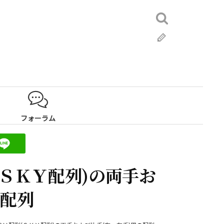
検
索:
ブ
ロ
グ
フォーラム
(ＳＫＹ配列)の両手お
の配列