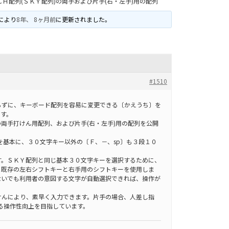
ＣＨ配列(ＳＫＹ配列)の両手および片手(右・左手)用の配列
により
8年、 8ヶ月前
に更新されました。
#1510
ずに、キーボード配列を容易に変更できる〔かえうち〕を
ます。
の両手打けん用配列、および片手(右・左手)用の配列を公開
基本に、３０文字キー以外の〔Ｆ、－、sp〕も３段１０
。
。ＳＫＹ配列と同じ基本３０文字キーを選択するために、
、既存の左右シフトキーと右手用のシフトキーを使用しま
ないでも利用者の意図する文字が自動選択できれば、操作が
。
んにより、素早く入力できます。片手の場合、人差し指
よる操作性向上を目指しています。