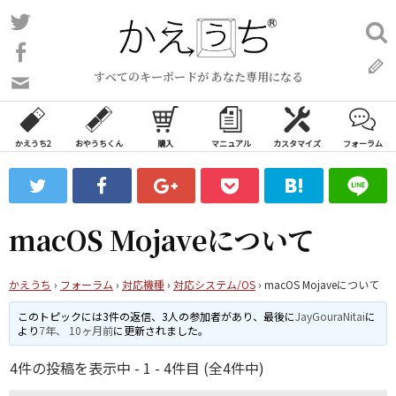
コ
Twitter
検
ン
索:
Facebook
テ
すべてのキーボードが あなた専用になる
ン
問
い
ツ
合
へ
わ
かえうち2
おやうちくん
購入
マニュアル
カスタマイズ
フォーラム
ス
せ
キ
フ
ッ
ォ
ー
プ
macOS Mojaveについて
ム
かえうち
›
フォーラム
›
対応機種
›
対応システム/OS
›
macOS Mojaveについて
このトピックには3件の返信、3人の参加者があり、最後に
JayGouraNitai
に
より
7年、 10ヶ月前
に更新されました。
4件の投稿を表示中 - 1 - 4件目 (全4件中)