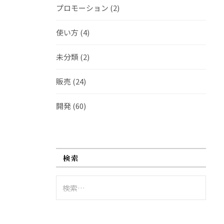
プロモーション
(2)
使い方
(4)
未分類
(2)
販売
(24)
開発
(60)
検索
検
索: