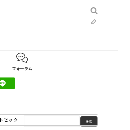
検
索:
ブ
ロ
グ
フォーラム
トピック