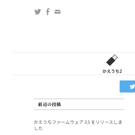
コ
Twitter
Facebook
問
ン
い
テ
合
ン
わ
ツ
せ
へ
フ
ス
ォ
キ
ー
ッ
かえうち2
ム
プ
最近の投稿
かえうちファームウェア 3.5 をリリースしま
した