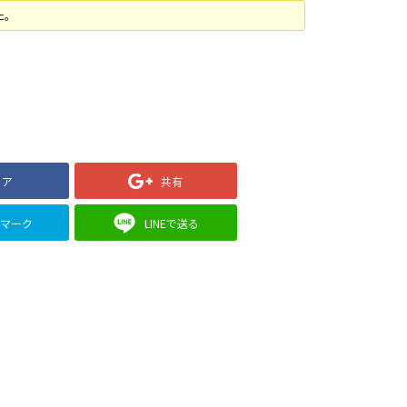
た。
ェア
共有
クマーク
LINEで送る