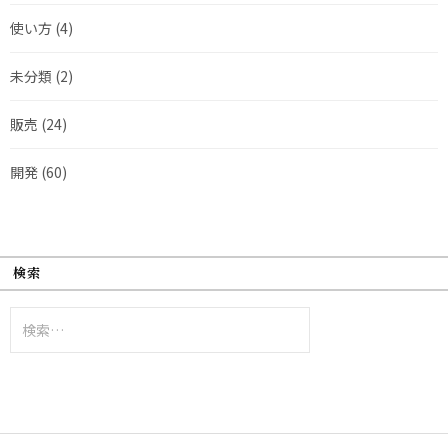
使い方
(4)
未分類
(2)
販売
(24)
開発
(60)
検索
検
索: