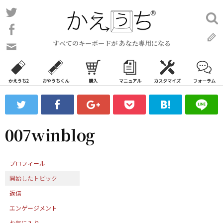
コ
Twitter
検
ン
索:
Facebook
テ
すべてのキーボードが あなた専用になる
ン
問
い
ツ
合
へ
わ
かえうち2
おやうちくん
購入
マニュアル
カスタマイズ
フォーラム
ス
せ
キ
フ
ッ
ォ
ー
プ
007winblog
ム
プロフィール
開始したトピック
返信
エンゲージメント
お気に入り