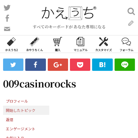
コ
Twitter
検
ン
索:
Facebook
テ
すべてのキーボードが あなた専用になる
ン
問
い
ツ
合
へ
わ
かえうち2
おやうちくん
購入
マニュアル
カスタマイズ
フォーラム
ス
せ
キ
フ
ッ
ォ
ー
プ
009casinorocks
ム
プロフィール
開始したトピック
返信
エンゲージメント
お気に入り