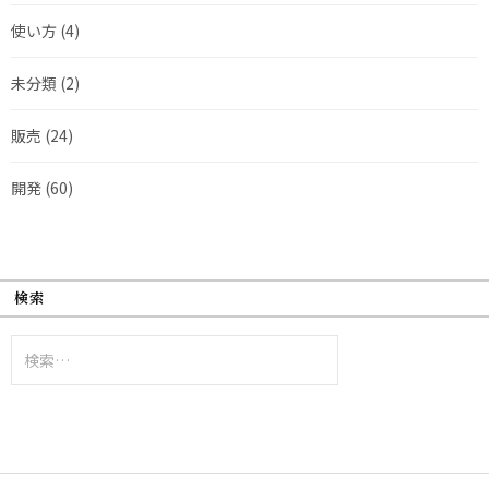
使い方
(4)
未分類
(2)
販売
(24)
開発
(60)
検索
検
索: