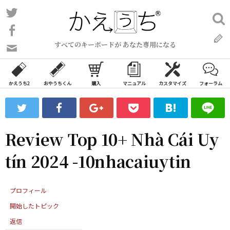
コ
Twitter
検
ン
索:
Facebook
テ
すべてのキーボードが あなた専用になる
ン
問
い
ツ
合
へ
わ
かえうち2
おやうちくん
購入
マニュアル
カスタマイズ
フォーラム
ス
せ
キ
フ
ッ
ォ
ー
プ
Review Top 10+ Nhà Cái Uy
ム
tín 2024 -10nhacaiuytin
プロフィール
開始したトピック
返信