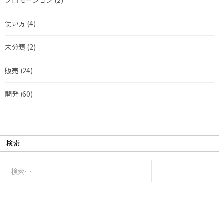
使い方
(4)
未分類
(2)
販売
(24)
開発
(60)
検索
検
索: