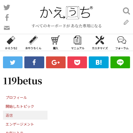
コ
Twitter
検
ン
索:
Facebook
テ
すべてのキーボードが あなた専用になる
ン
問
い
ツ
合
へ
わ
かえうち2
おやうちくん
購入
マニュアル
カスタマイズ
フォーラム
ス
せ
キ
フ
ッ
ォ
ー
プ
119betus
ム
プロフィール
開始したトピック
返信
エンゲージメント
お気に入り