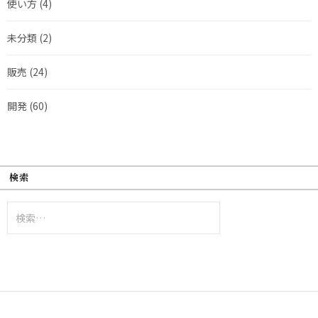
使い方
(4)
未分類
(2)
販売
(24)
開発
(60)
検索
検
索: