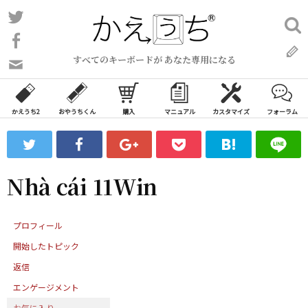
コ
Twitter
検
ン
索:
Facebook
テ
すべてのキーボードが あなた専用になる
ン
問
い
ツ
合
へ
わ
かえうち2
おやうちくん
購入
マニュアル
カスタマイズ
フォーラム
ス
せ
キ
フ
ッ
ォ
ー
プ
Nhà cái 11Win
ム
プロフィール
開始したトピック
返信
エンゲージメント
お気に入り