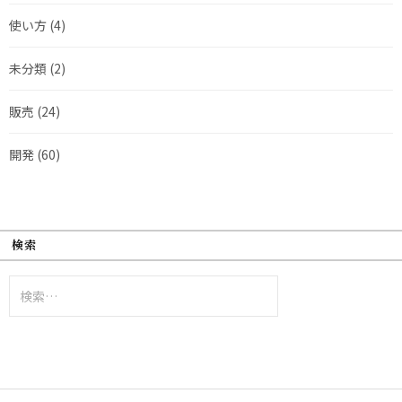
使い方
(4)
未分類
(2)
販売
(24)
開発
(60)
検索
検
索: