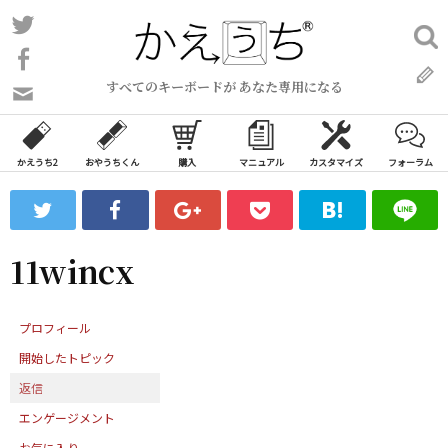
コ
Twitter
検
ン
索:
Facebook
テ
すべてのキーボードが あなた専用になる
ン
問
い
ツ
合
へ
わ
かえうち2
おやうちくん
購入
マニュアル
カスタマイズ
フォーラム
ス
せ
キ
フ
ッ
ォ
ー
プ
11wincx
ム
プロフィール
開始したトピック
返信
エンゲージメント
お気に入り