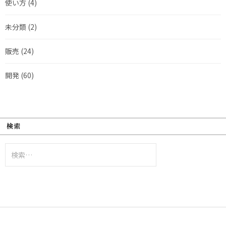
使い方
(4)
未分類
(2)
販売
(24)
開発
(60)
検索
検
索: