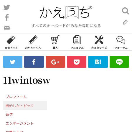
コ
Twitter
検
ン
索:
Facebook
テ
すべてのキーボードが あなた専用になる
ン
問
い
ツ
合
へ
わ
かえうち2
おやうちくん
購入
マニュアル
カスタマイズ
フォーラム
ス
せ
キ
フ
ッ
ォ
ー
プ
11wintosw
ム
プロフィール
開始したトピック
返信
エンゲージメント
お気に入り