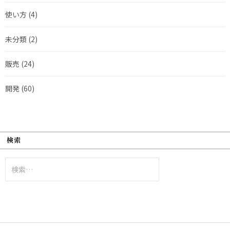
使い方
(4)
未分類
(2)
販売
(24)
開発
(60)
検索
検
索: