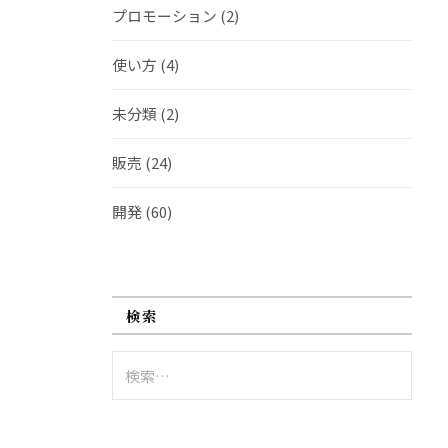
プロモーション
(2)
使い方
(4)
未分類
(2)
販売
(24)
開発
(60)
検索
検
索: