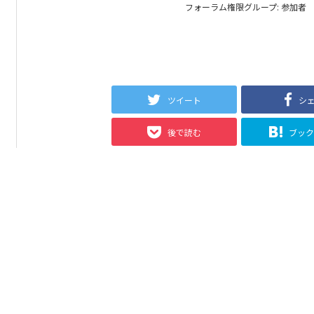
フォーラム権限グループ: 参加者
ツイート
シ
後で読む
ブッ