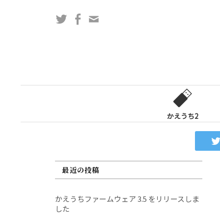
コ
Twitter
Facebook
問
ン
い
テ
合
ン
わ
ツ
せ
へ
フ
ス
ォ
キ
ー
ッ
かえうち2
ム
プ
最近の投稿
かえうちファームウェア 3.5 をリリースしま
した