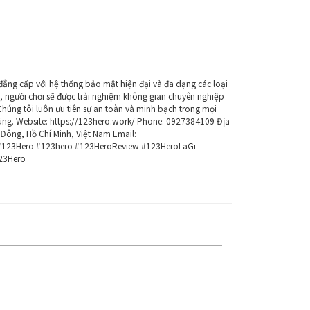
đẳng cấp với hệ thống bảo mật hiện đại và đa dạng các loại
ro, người chơi sẽ được trải nghiệm không gian chuyên nghiệp
Chúng tôi luôn ưu tiên sự an toàn và minh bạch trong mọi
ùng. Website: https://123hero.work/ Phone: 0927384109 Địa
 Đông, Hồ Chí Minh, Việt Nam Email:
#123Hero #123hero #123HeroReview #123HeroLaGi
23Hero