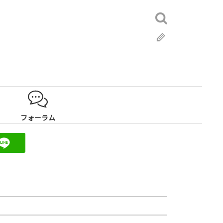
検
索:
ブ
ロ
グ
フォーラム