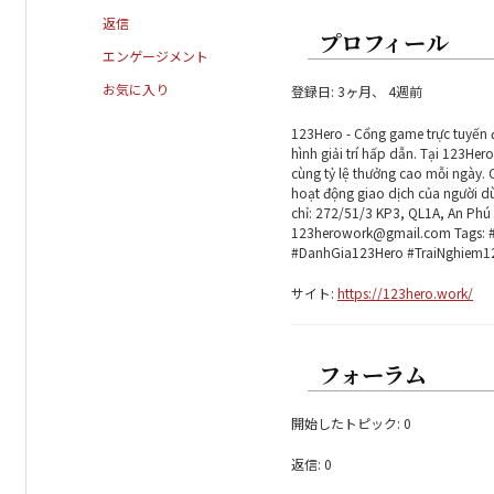
返信
プロフィール
エンゲージメント
お気に入り
登録日: 3ヶ月、 4週前
123Hero - Cổng game trực tuyến 
hình giải trí hấp dẫn. Tại 123He
cùng tỷ lệ thưởng cao mỗi ngày. 
hoạt động giao dịch của người d
chỉ: 272/51/3 KP3, QL1A, An Phú
123herowork@gmail.com Tags: 
#DanhGia123Hero #TraiNghiem1
サイト:
https://123hero.work/
フォーラム
開始したトピック: 0
返信: 0