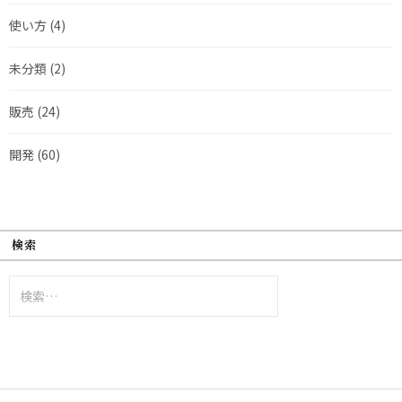
使い方
(4)
未分類
(2)
販売
(24)
開発
(60)
検索
検
索: