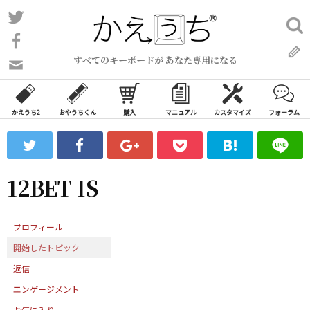
コ
Twitter
検
ン
索:
Facebook
テ
すべてのキーボードが あなた専用になる
ン
問
い
ツ
合
へ
わ
かえうち2
おやうちくん
購入
マニュアル
カスタマイズ
フォーラム
ス
せ
キ
フ
ッ
ォ
ー
プ
12BET IS
ム
プロフィール
開始したトピック
返信
エンゲージメント
お気に入り