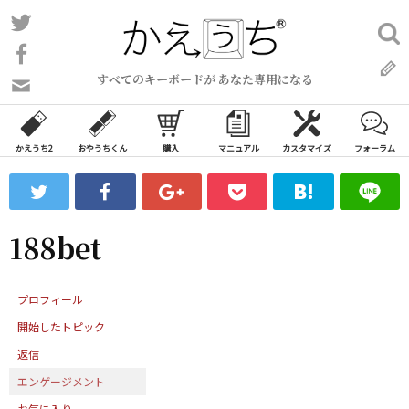
コ
Twitter
検
ン
索:
Facebook
テ
すべてのキーボードが あなた専用になる
ン
問
い
ツ
合
へ
わ
かえうち2
おやうちくん
購入
マニュアル
カスタマイズ
フォーラム
ス
せ
キ
フ
ッ
ォ
ー
プ
188bet
ム
プロフィール
開始したトピック
返信
エンゲージメント
お気に入り