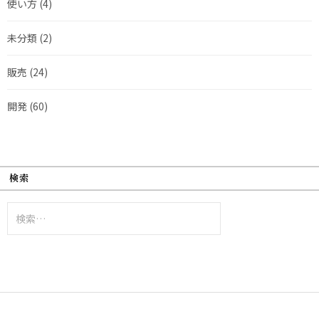
使い方
(4)
未分類
(2)
販売
(24)
開発
(60)
検索
検
索: