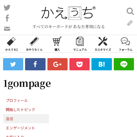
コ
Twitter
検
ン
索:
Facebook
テ
すべてのキーボードが あなた専用になる
ン
問
い
ツ
合
へ
わ
かえうち2
おやうちくん
購入
マニュアル
カスタマイズ
フォーラム
ス
せ
キ
フ
ッ
ォ
ー
プ
1gompage
ム
プロフィール
開始したトピック
返信
エンゲージメント
お気に入り