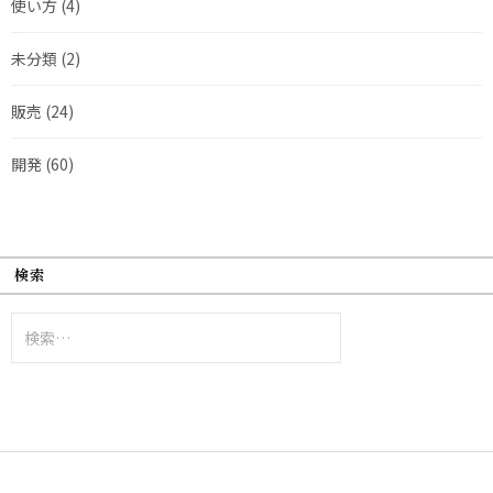
使い方
(4)
未分類
(2)
販売
(24)
開発
(60)
検索
検
索: