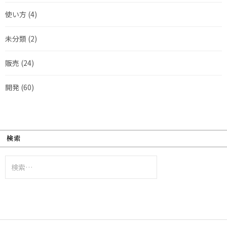
使い方
(4)
未分類
(2)
販売
(24)
開発
(60)
検索
検
索: