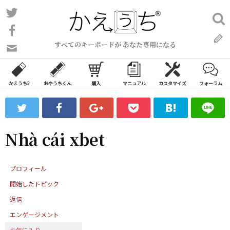
コ
Twitter
検
ン
索:
Facebook
テ
すべてのキーボードが あなた専用になる
ン
問
い
ツ
合
へ
わ
かえうち2
おやうちくん
購入
マニュアル
カスタマイズ
フォーラム
ス
せ
キ
フ
ッ
ォ
ー
プ
Nhà cái xbet
ム
プロフィール
開始したトピック
返信
エンゲージメント
お気に入り