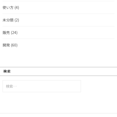
使い方
(4)
未分類
(2)
販売
(24)
開発
(60)
検索
検
索: