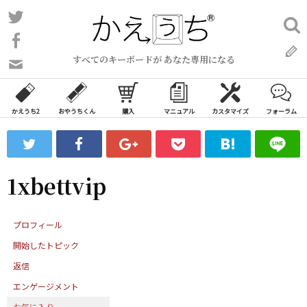
コ
Twitter
検
ン
索:
Facebook
テ
すべてのキーボードが あなた専用になる
ン
問
い
ツ
合
へ
わ
かえうち2
おやうちくん
購入
マニュアル
カスタマイズ
フォーラム
ス
せ
キ
フ
ッ
ォ
ー
プ
1xbettvip
ム
プロフィール
開始したトピック
返信
エンゲージメント
お気に入り