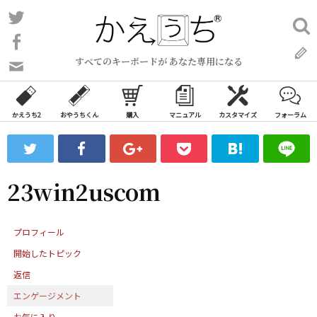
コ
Twitter
検
ン
索:
Facebook
テ
すべてのキーボードが あなた専用になる
ン
問
い
ツ
合
へ
わ
かえうち2
おやうちくん
購入
マニュアル
カスタマイズ
フォーラム
ス
せ
キ
フ
ッ
ォ
ー
プ
23win2uscom
ム
プロフィール
開始したトピック
返信
エンゲージメント
お気に入り