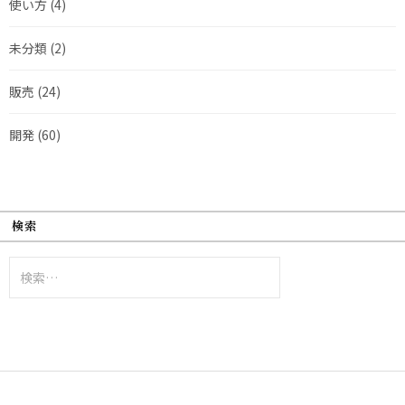
使い方
(4)
未分類
(2)
販売
(24)
開発
(60)
検索
検
索: