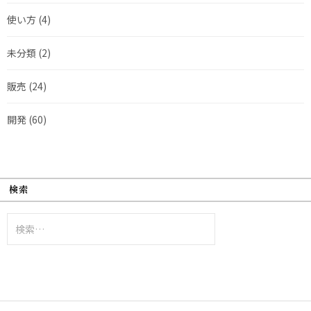
使い方
(4)
未分類
(2)
販売
(24)
開発
(60)
検索
検
索: