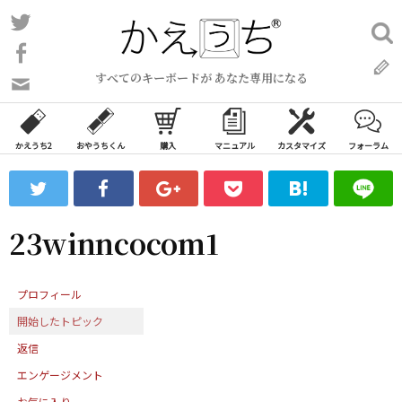
コ
Twitter
検
ン
索:
Facebook
テ
すべてのキーボードが あなた専用になる
ン
問
い
ツ
合
へ
わ
かえうち2
おやうちくん
購入
マニュアル
カスタマイズ
フォーラム
ス
せ
キ
フ
ッ
ォ
ー
プ
23winncocom1
ム
プロフィール
開始したトピック
返信
エンゲージメント
お気に入り