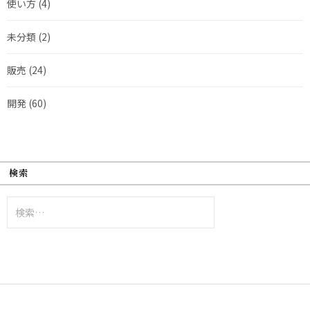
使い方
(4)
未分類
(2)
販売
(24)
開発
(60)
検索
検
索: