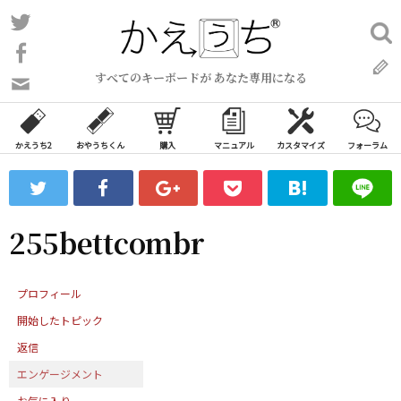
コ
Twitter
検
ン
索:
Facebook
テ
すべてのキーボードが あなた専用になる
ン
問
い
ツ
合
へ
わ
かえうち2
おやうちくん
購入
マニュアル
カスタマイズ
フォーラム
ス
せ
キ
フ
ッ
ォ
ー
プ
255bettcombr
ム
プロフィール
開始したトピック
返信
エンゲージメント
お気に入り