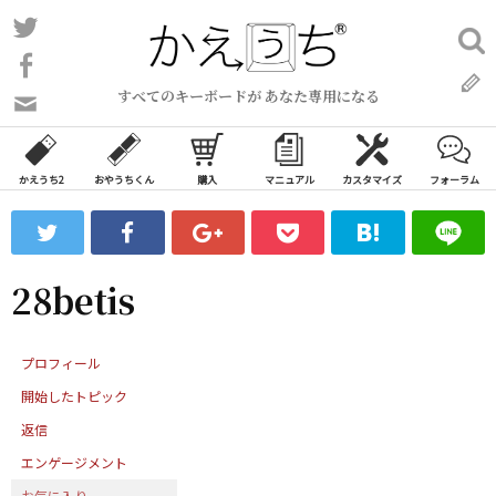
コ
Twitter
検
ン
索:
Facebook
テ
すべてのキーボードが あなた専用になる
ン
問
い
ツ
合
へ
わ
かえうち2
おやうちくん
購入
マニュアル
カスタマイズ
フォーラム
ス
せ
キ
フ
ッ
ォ
ー
プ
28betis
ム
プロフィール
開始したトピック
返信
エンゲージメント
お気に入り