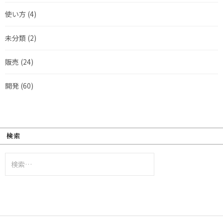
使い方
(4)
未分類
(2)
販売
(24)
開発
(60)
検索
検
索: