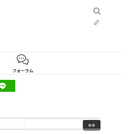
検
索:
ブ
ロ
グ
フォーラム