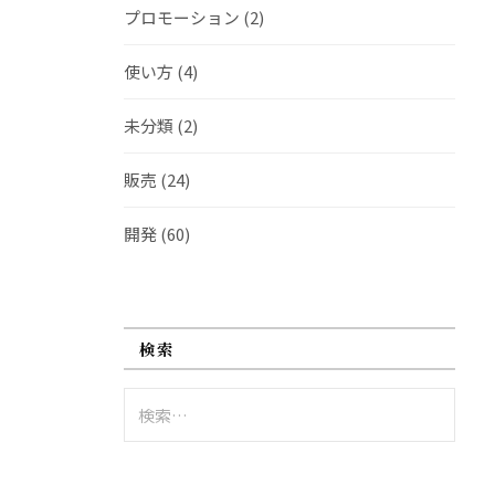
プロモーション
(2)
使い方
(4)
未分類
(2)
販売
(24)
開発
(60)
検索
検
索: