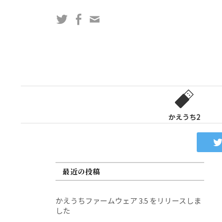
コ
Twitter
Facebook
問
ン
い
テ
合
ン
わ
ツ
せ
へ
フ
ス
ォ
キ
ー
ッ
かえうち2
ム
プ
最近の投稿
かえうちファームウェア 3.5 をリリースしま
した