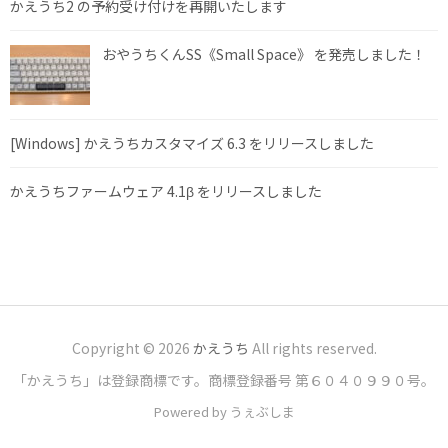
かえうち2 の予約受け付けを再開いたします
おやうちくんSS《Small Space》 を発売しました！
[Windows] かえうちカスタマイズ 6.3 をリリースしました
かえうちファームウェア 4.1β をリリースしました
Copyright © 2026
かえうち
All rights reserved.
「かえうち」は登録商標です。商標登録番号 第６０４０９９０号。
Powered by うぇぶしま