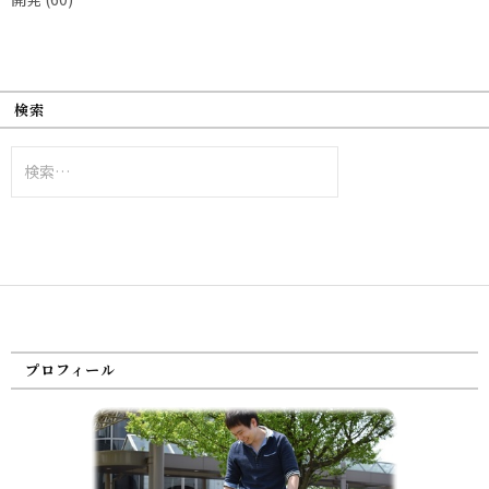
検索
検
索:
プロフィール