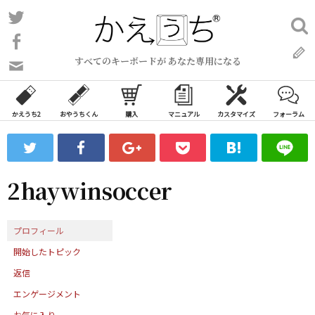
コ
Twitter
検
ン
索:
Facebook
テ
すべてのキーボードが あなた専用になる
ン
問
い
ツ
合
へ
わ
かえうち2
おやうちくん
購入
マニュアル
カスタマイズ
フォーラム
ス
せ
キ
フ
ッ
ォ
ー
プ
2haywinsoccer
ム
プロフィール
開始したトピック
返信
エンゲージメント
お気に入り